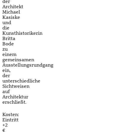
der
Architekt
Michael
Kasiske
und
die
Kunsthistorikerin
Britta
Bode
zu
einem
gemeinsamen
Ausstellungsrundgang
ein,
der
unterschiedliche
Sichtweisen
auf
Architektur
erschließt.
Kosten:
Eintritt
+2
€