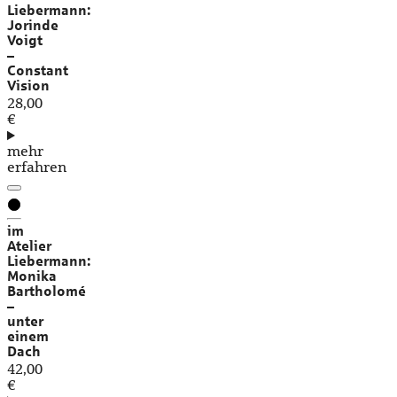
Liebermann:
Jorinde
Voigt
–
Constant
Vision
28,00
€
mehr
erfahren
im
Atelier
Liebermann:
Monika
Bartholomé
–
unter
einem
Dach
42,00
€