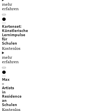
mehr
erfahren
Kartenset:
Künstlerische
Lernimpulse
für
Schulen
Kostenlos
mehr
erfahren
Max
–
Artists
in
Residence
an
Schulen
Kostenlos