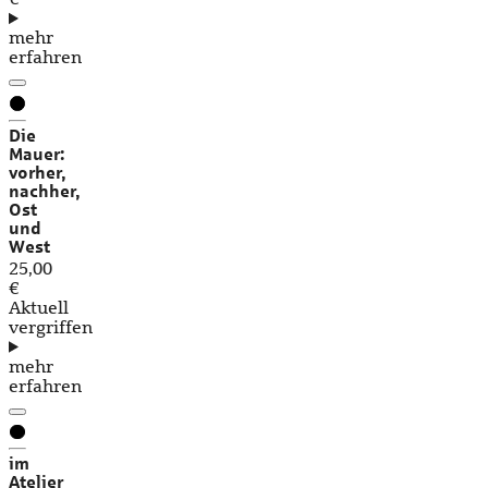
mehr
erfahren
Die
Mauer:
vorher,
nachher,
Ost
und
West
25,00
€
Aktuell
vergriffen
mehr
erfahren
im
Atelier