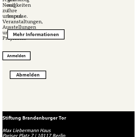
Neuigkeiten
auf
zu
Ihre
unseren
Impulse.
Veranstaltungen,
Ausstellungen
und
Mehr Informationen
Projekten.
Anmelden
Abmelden
Stiftung Brandenburger Tor
Max Liebermann Haus
Pariser Platz 7
|
10117
Berlin