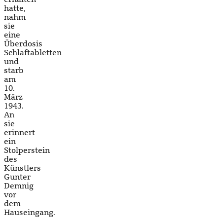
hatte,
nahm
sie
eine
Überdosis
Schlaftabletten
und
starb
am
10.
März
1943.
An
sie
erinnert
ein
Stolperstein
des
Künstlers
Gunter
Demnig
vor
dem
Hauseingang.