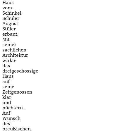
Haus
vom
Schinkel-
Schüler
August
Stüler
erbaut.
Mit
seiner
sachlichen
Architektur
wirkte
das
dreigeschossige
Haus
auf
seine
Zeitgenossen
klar
und
nüchtern.
Auf
Wunsch
des
preußischen