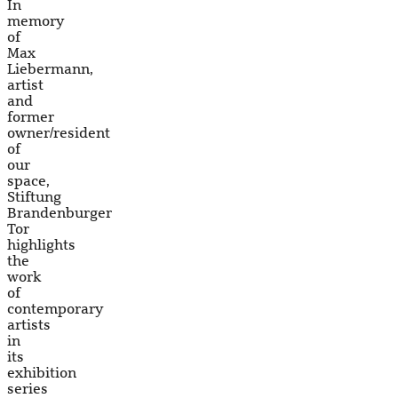
In
memory
of
Max
Liebermann,
artist
and
former
owner/resident
of
our
space,
Stiftung
Brandenburger
Tor
highlights
the
work
of
contemporary
artists
in
its
exhibition
series