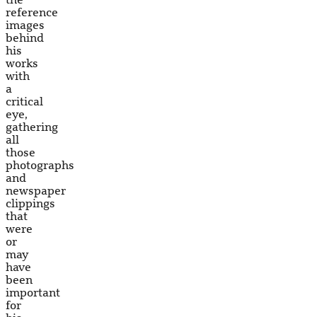
reference
images
behind
his
works
with
a
critical
eye,
gathering
all
those
photographs
and
newspaper
clippings
that
were
or
may
have
been
important
for