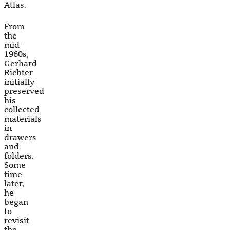
Atlas.
From
the
mid-
1960s,
Gerhard
Richter
initially
preserved
his
collected
materials
in
drawers
and
folders.
Some
time
later,
he
began
to
revisit
the