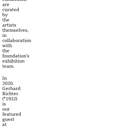
are
curated
by
the
artists
themselves,
in
collaboration
with
the
foundation’s
exhibition
team.
In
2020,
Gerhard
Richter
(*1932)
is
our
featured
guest
at