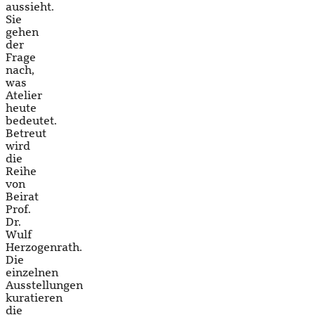
aussieht.
Sie
gehen
der
Frage
nach,
was
Atelier
heute
bedeutet.
Betreut
wird
die
Reihe
von
Beirat
Prof.
Dr.
Wulf
Herzogenrath.
Die
einzelnen
Ausstellungen
kuratieren
die