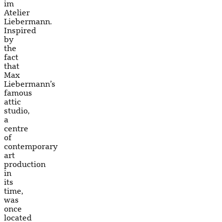
im
Atelier
Liebermann.
Inspired
by
the
fact
that
Max
Liebermann’s
famous
attic
studio,
a
centre
of
contemporary
art
production
in
its
time,
was
once
located