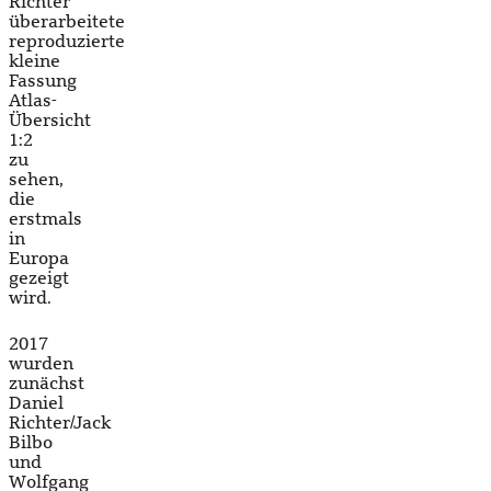
Richter
überarbeitete
reproduzierte
kleine
Fassung
Atlas-
Übersicht
1:2
zu
sehen,
die
erstmals
in
Europa
gezeigt
wird.
2017
wurden
zunächst
Daniel
Richter/Jack
Bilbo
und
Wolfgang