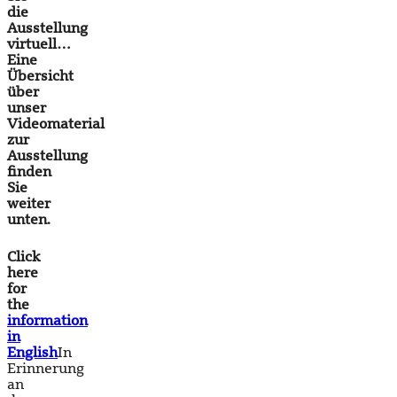
die
Ausstellung
virtuell…
Eine
Übersicht
über
unser
Videomaterial
zur
Ausstellung
finden
Sie
weiter
unten.
Click
here
for
the
information
in
English
In
Erinnerung
an