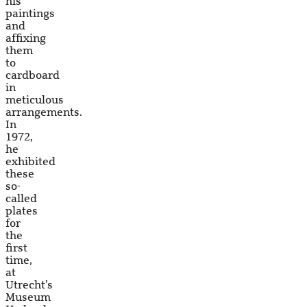
his
paintings
and
affixing
them
to
cardboard
in
meticulous
arrangements.
In
1972,
he
exhibited
these
so-
called
plates
for
the
first
time,
at
Utrecht’s
Museum