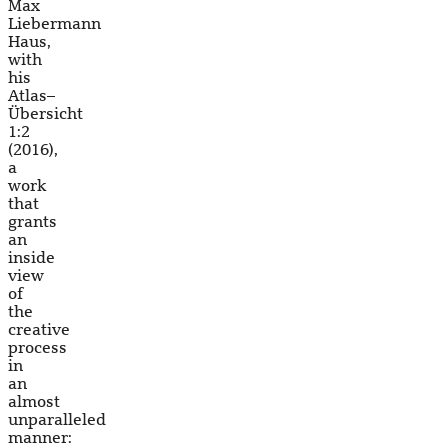
Max
Liebermann
Haus,
with
his
Atlas–
Übersicht
1:2
(2016),
a
work
that
grants
an
inside
view
of
the
creative
process
in
an
almost
unparalleled
manner: