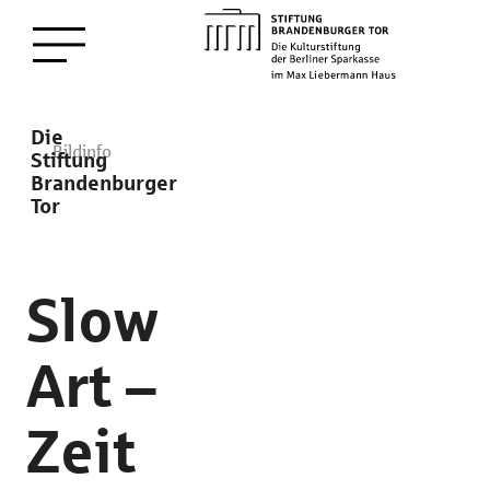
zum
Menü öffnen
Hauptinhalt
Description
Die
Bildinfo
Stiftung
Brandenburger
Tor
Slow
Art –
Zeit