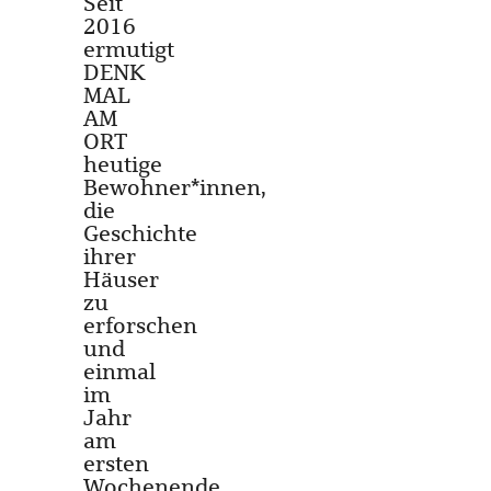
Seit
2016
ermutigt
DENK
MAL
AM
ORT
heutige
Bewohner*innen,
die
Geschichte
ihrer
Häuser
zu
erforschen
und
einmal
im
Jahr
am
ersten
Wochenende,