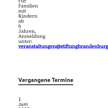
Für
Familien
mit
Kindern
ab
6
Jahren,
Anmeldung
unter:
veranstaltungen@stiftungbrandenburg
Vergangene Termine
1.
Juni