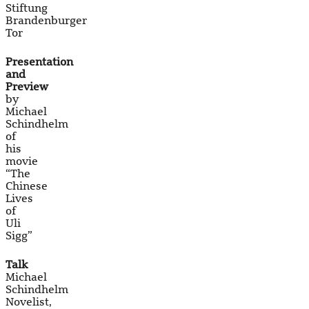
Stiftung
Brandenburger
Tor
Presentation
and
Preview
by
Michael
Schindhelm
of
his
movie
“The
Chinese
Lives
of
Uli
Sigg”
Talk
Michael
Schindhelm
Novelist,