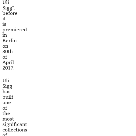
Uli
Sigg”,
before
it
is
premiered
in
Berlin
on
30th
of
April
2017.
Uli
Sigg
has
built
one
of
the
most
significant
collections
of