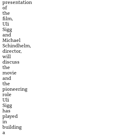
presentation
of
the
film,
Uli
Sigg
and
Michael
Schindhelm,
director,
will
discuss
the
movie
and
the
pioneering
role
Uli
Sigg
has
played
in
building
a