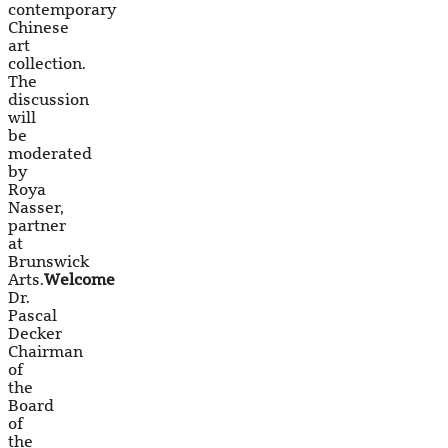
contemporary
Chinese
art
collection.
The
discussion
will
be
moderated
by
Roya
Nasser,
partner
at
Brunswick
Arts.
Welcome
Dr.
Pascal
Decker
Chairman
of
the
Board
of
the