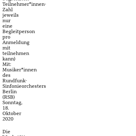
Teilnehmer*innen-
Zahl
jeweils
nur
eine
Begleitperson
pro
Anmeldung
mit
teilnehmen
kann)
Mit:
Musiker*innen
des
Rundfunk-
Sinfonieorchesters
Berlin
(RSB)
Sonntag,
18.
Oktober
2020
Die