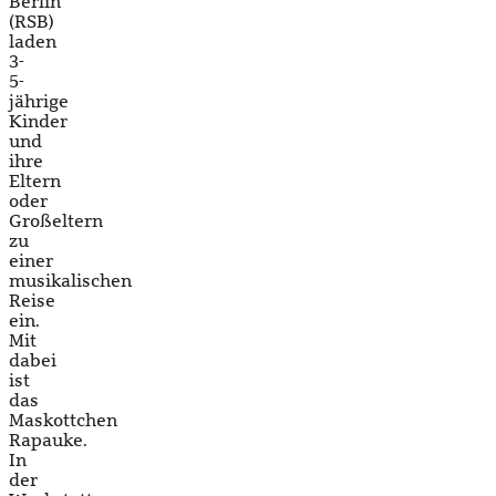
Berlin
(RSB)
laden
3-
5-
jährige
Kinder
und
ihre
Eltern
oder
Großeltern
zu
einer
musikalischen
Reise
ein.
Mit
dabei
ist
das
Maskottchen
Rapauke.
In
der