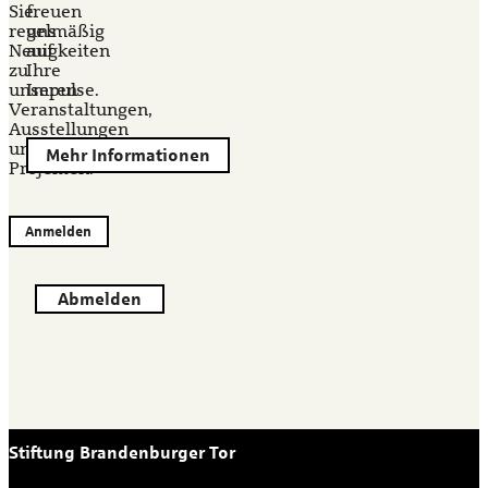
Sie
freuen
regelmäßig
uns
Neuigkeiten
auf
zu
Ihre
unseren
Impulse.
Veranstaltungen,
Ausstellungen
und
Mehr Informationen
Projekten.
Anmelden
Abmelden
Stiftung Brandenburger Tor