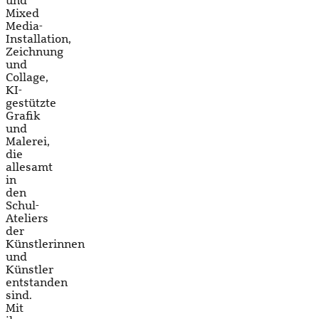
und
Mixed
Media-
Installation,
Zeichnung
und
Collage,
KI-
gestützte
Grafik
und
Malerei,
die
allesamt
in
den
Schul-
Ateliers
der
Künstlerinnen
und
Künstler
entstanden
sind.
Mit