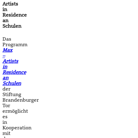
Artists
in
Residence
an
Schulen
Das
Programm
Max
–
Artists
in
Residence
an
Schulen
der
Stiftung
Brandenburger
Tor
ermöglicht
es
in
Kooperation
mit