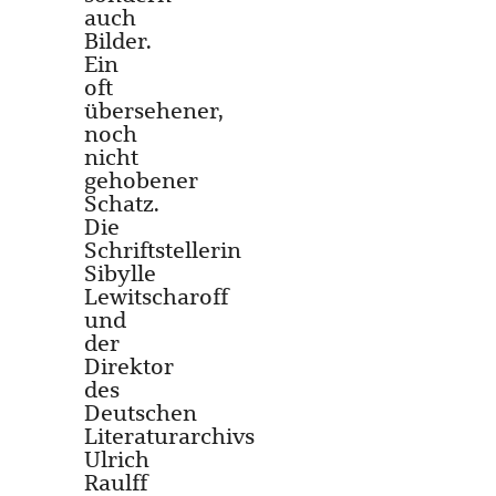
auch
Bilder.
Ein
oft
übersehener,
noch
nicht
gehobener
Schatz.
Die
Schriftstellerin
Sibylle
Lewitscharoff
und
der
Direktor
des
Deutschen
Literaturarchivs
Ulrich
Raulff