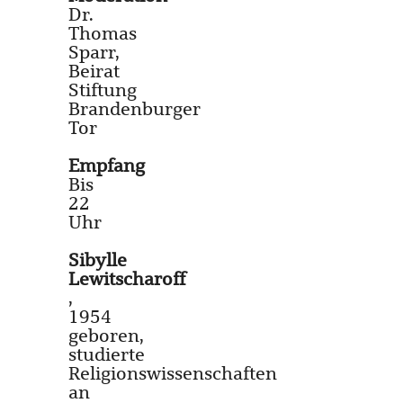
Dr.
Thomas
Sparr,
Beirat
Stiftung
Brandenburger
Tor
Empfang
Bis
22
Uhr
Sibylle
Lewitscharoff
,
1954
geboren,
studierte
Religionswissenschaften
an