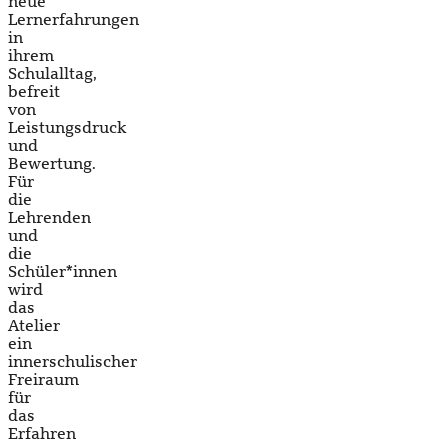
neue
Lernerfahrungen
in
ihrem
Schulalltag,
befreit
von
Leistungsdruck
und
Bewertung.
Für
die
Lehrenden
und
die
Schüler*innen
wird
das
Atelier
ein
innerschulischer
Freiraum
für
das
Erfahren