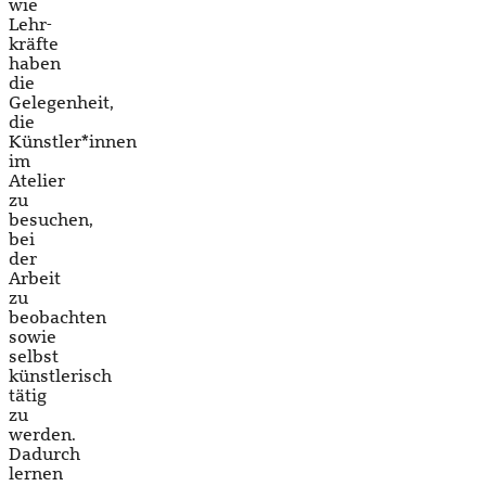
wie
Lehr­
kräfte
haben
die
Gelegenheit,
die
Künstler*innen
im
Atelier
zu
besuchen,
bei
der
Arbeit
zu
beobachten
sowie
selbst
künstlerisch
tätig
zu
werden.
Dadurch
lernen