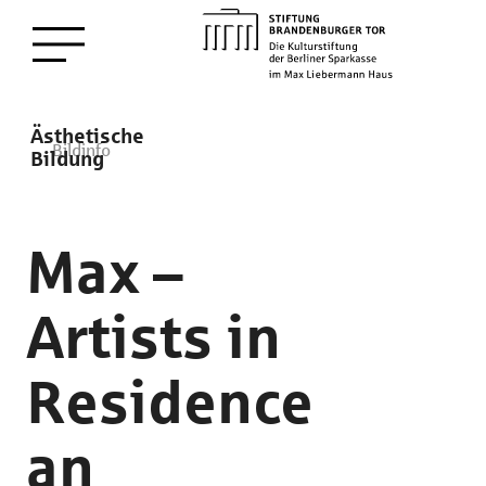
zum
Menü öffnen
Hauptinhalt
Description
Ästhetische
Bildinfo
Bildung
Max –
Artists in
Residence
an