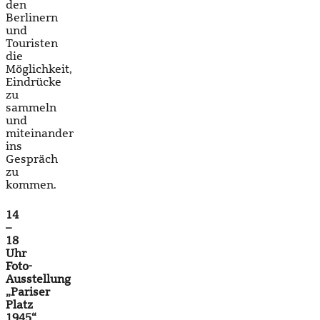
den
Berlinern
und
Touristen
die
Möglichkeit,
Eindrücke
zu
sammeln
und
miteinander
ins
Gespräch
zu
kommen.
14
–
18
Uhr
Foto-
Ausstellung
„Pariser
Platz
1945“