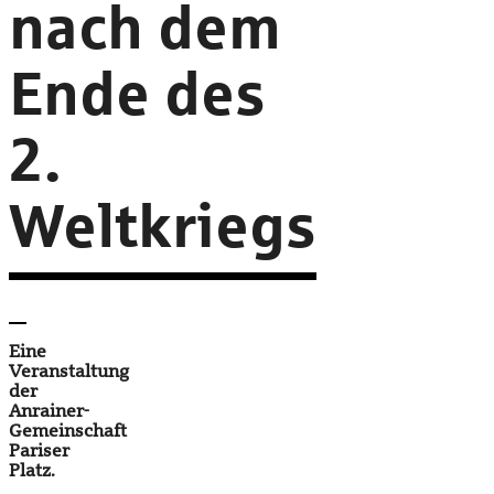
nach dem
Ende des
2.
Weltkriegs
Eine
Veranstaltung
der
Anrainer-
Gemeinschaft
Pariser
Platz.