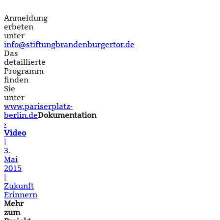
Anmeldung
erbeten
unter
info@stiftungbrandenburgertor.de
Das
detaillierte
Programm
finden
Sie
unter
www.pariserplatz-
berlin.de
Dokumentation
›
Video
|
3.
Mai
2015
|
Zukunft
Erinnern
Mehr
zum