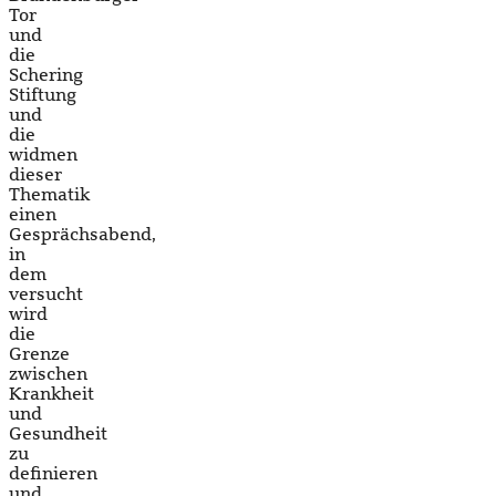
Tor
und
die
Schering
Stiftung
und
die
widmen
dieser
Thematik
einen
Gesprächsabend,
in
dem
versucht
wird
die
Grenze
zwischen
Krankheit
und
Gesundheit
zu
definieren
und