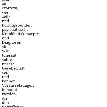
zu
erörtern,
wie
zeit-
und
kulturgebunden
psychiatrische
Krankheitskonzepte
und
Diagnosen
sind.
Wie
tolerant
sollte
unsere
Gesellschaft
sein
und
können
Voraussetzungen
benannt
werden,
die
den