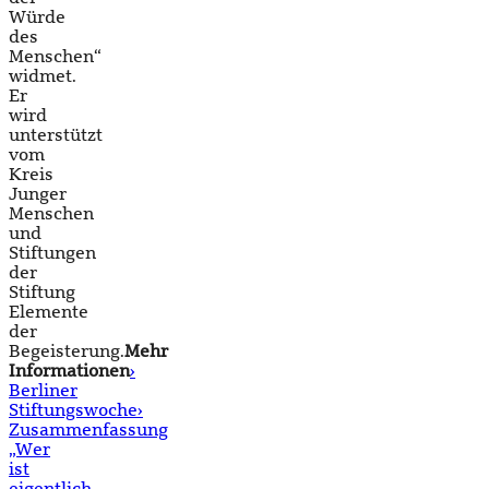
Würde
des
Menschen“
widmet.
Er
wird
unterstützt
vom
Kreis
Junger
Menschen
und
Stiftungen
der
Stiftung
Elemente
der
Begeisterung.
Mehr
Informationen
›
Berliner
Stiftungswoche
›
Zusammenfassung
„Wer
ist