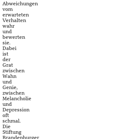
Abweichungen
vom
erwarteten
Verhalten
wahr
und
bewerten
sie.
Dabei
ist
der
Grat
zwischen
Wahn
und
Genie,
zwischen
Melancholie
und
Depression
oft
schmal.
Die
Stiftung
Brandenburger