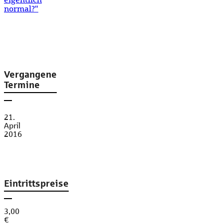
eigentlich
normal?“
Vergangene
Termine
21.
April
2016
Eintrittspreise
3,00
€