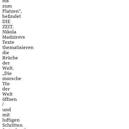
bis
zum
Platzen“,
befindet
DIE
ZEIT.
Nikola
Madzirovs
Texte
thematisieren
die
Brüche
der
Welt.
„Die
morsche
Tür
der
Welt
öffnen
/
und
mit
luftigen
Schritten