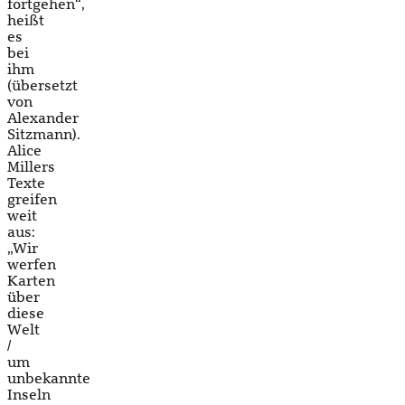
fortgehen“,
heißt
es
bei
ihm
(übersetzt
von
Alexander
Sitzmann).
Alice
Millers
Texte
greifen
weit
aus:
„Wir
werfen
Karten
über
diese
Welt
/
um
unbekannte
Inseln