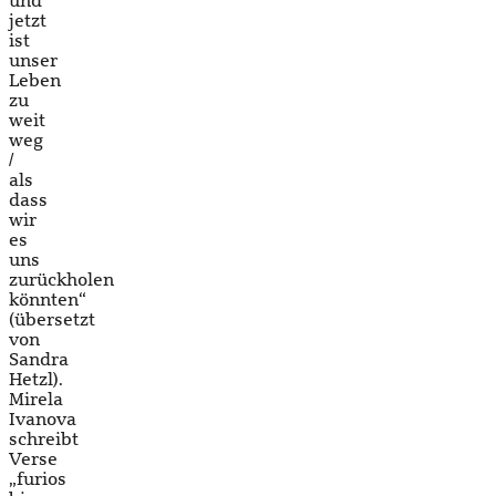
und
jetzt
ist
unser
Leben
zu
weit
weg
/
als
dass
wir
es
uns
zurückholen
könnten“
(übersetzt
von
Sandra
Hetzl).
Mirela
Ivanova
schreibt
Verse
„furios