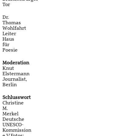
Tor
Dr.
Thomas
Wohlfahrt
Leiter
Haus
für
Poesie
Moderation
Knut
Elstermann
Journalist,
Berlin
Schlusswort
Christine
M.
Merkel
Deutsche
UNESCO-
Kommission
e.V.Fotos: