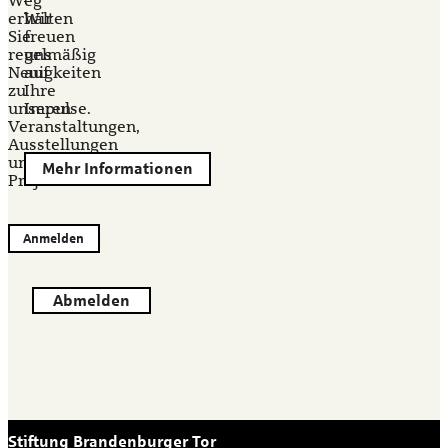
Weg
–
erhalten
Wir
Sie
freuen
regelmäßig
uns
Neuigkeiten
auf
zu
Ihre
unseren
Impulse.
Veranstaltungen,
Ausstellungen
und
Mehr Informationen
Projekten.
Anmelden
Abmelden
Stiftung Brandenburger Tor