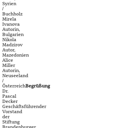
Syrien
/
Buchholz
Mirela
Ivanova
Autorin,
Bulgarien
Nikola
Madzirov
Autor,
Mazedonien
Alice
Miller
Autorin,
Neuseeland
/
Österreich
Begrüßung
Dr.
Pascal
Decker
Geschäftsführender
Vorstand
der
Stiftung
Brandenburger