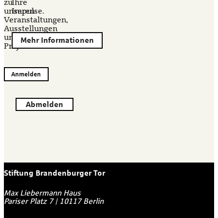
zu
Ihre
unseren
Impulse.
Veranstaltungen,
Ausstellungen
und
Mehr Informationen
Projekten.
Anmelden
Abmelden
Stiftung Brandenburger Tor
Max Liebermann Haus
Pariser Platz 7
|
10117
Berlin