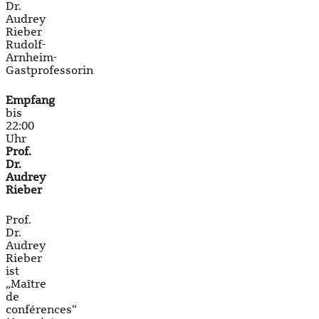
Dr.
Audrey
Rieber
Rudolf-
Arnheim-
Gastprofessorin
Empfang
bis
22:00
Uhr
Prof.
Dr.
Audrey
Rieber
Prof.
Dr.
Audrey
Rieber
ist
„Maître
de
conférences“