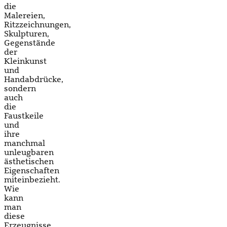
die
Malereien,
Ritzzeichnungen,
Skulpturen,
Gegenstände
der
Kleinkunst
und
Handabdrücke,
sondern
auch
die
Faustkeile
und
ihre
manchmal
unleugbaren
ästhetischen
Eigenschaften
miteinbezieht.
Wie
kann
man
diese
Erzeugnisse