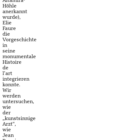
Altamira-
Höhle
anerkannt
wurde),
Elie
Faure
die
Vorgeschichte
in
seine
monumentale
Histoire
de
l’art
integrieren
konnte.
Wir
werden
untersuchen,
wie
der
„kunstsinnige
Arzt“,
wie
Jean