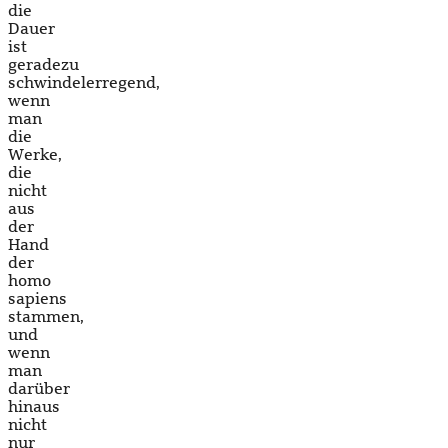
die
Dauer
ist
geradezu
schwindelerregend,
wenn
man
die
Werke,
die
nicht
aus
der
Hand
der
homo
sapiens
stammen,
und
wenn
man
darüber
hinaus
nicht
nur