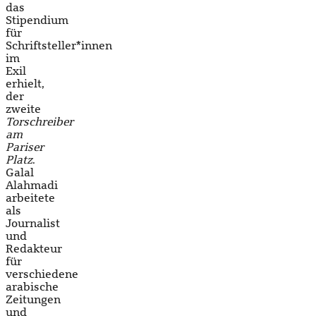
das
Stipendium
für
Schriftsteller*innen
im
Exil
erhielt,
der
zweite
Torschreiber
am
Pariser
Platz
.
Galal
Alahmadi
arbeitete
als
Journalist
und
Redakteur
für
verschiedene
arabische
Zeitungen
und