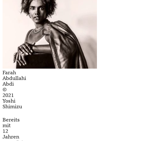
Farah
Abdullahi
Abdi
©
2021
Yoshi
Shimizu
Bereits
mit
12
Jahren