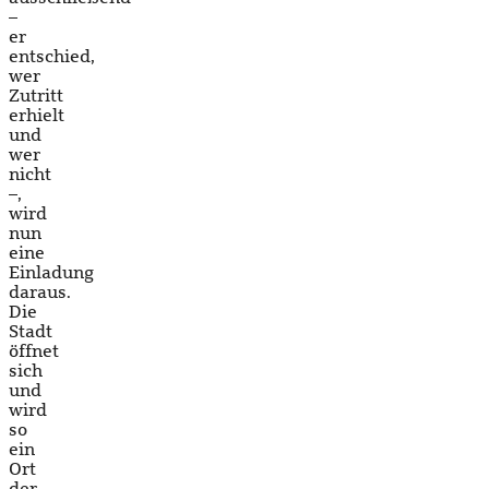
–
er
entschied,
wer
Zutritt
erhielt
und
wer
nicht
–,
wird
nun
eine
Einladung
daraus.
Die
Stadt
öffnet
sich
und
wird
so
ein
Ort
der