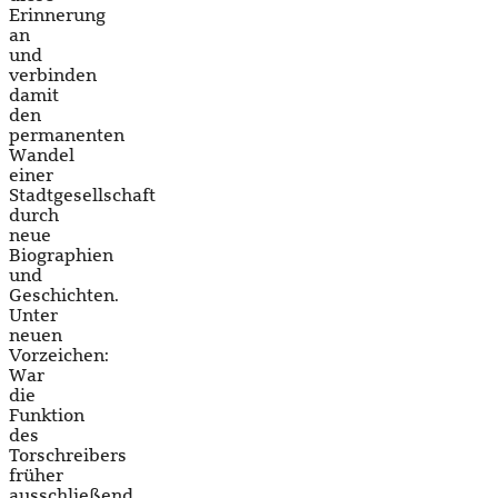
Erinnerung
an
und
verbinden
damit
den
permanenten
Wandel
einer
Stadtgesellschaft
durch
neue
Biographien
und
Geschichten.
Unter
neuen
Vorzeichen:
War
die
Funktion
des
Torschreibers
früher
ausschließend