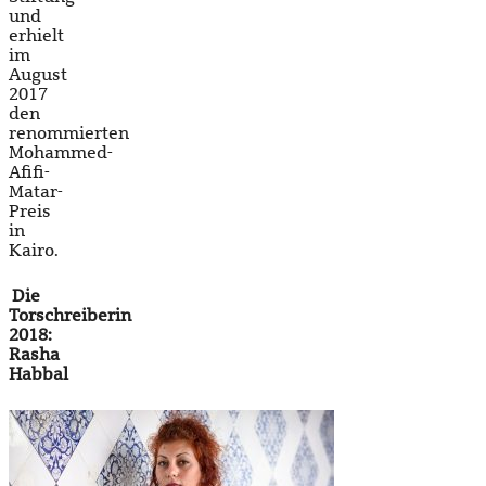
und
erhielt
im
August
2017
den
renommierten
Mohammed-
Afifi-
Matar-
Preis
in
Kairo.
Die
Torschreiberin
2018:
Rasha
Habbal