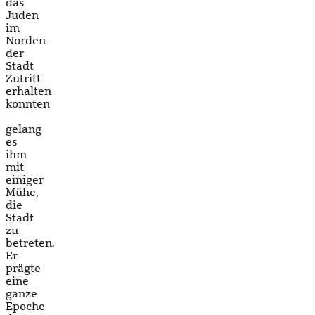
das
Juden
im
Norden
der
Stadt
Zutritt
erhalten
konnten
–
gelang
es
ihm
mit
einiger
Mühe,
die
Stadt
zu
betreten.
Er
prägte
eine
ganze
Epoche