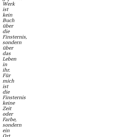
Werk
ist
kein
Buch
über
die
Finsternis,
sondern
über
das
Leben
in
ihr.
Für
mich
ist
die
Finsternis
keine
Zeit
oder
Farbe,
sondern
ein
Ort,