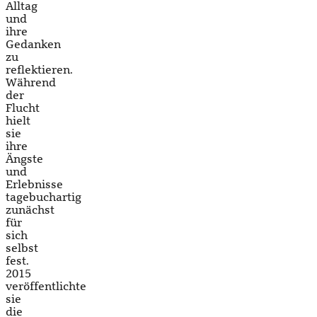
Alltag
und
ihre
Gedanken
zu
reflektieren.
Während
der
Flucht
hielt
sie
ihre
Ängste
und
Erlebnisse
tagebuchartig
zunächst
für
sich
selbst
fest.
2015
veröffentlichte
sie
die