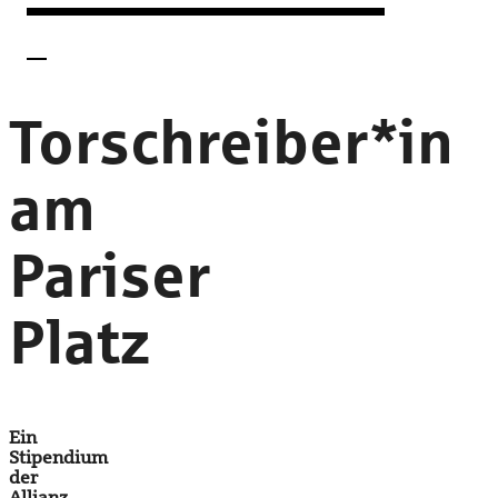
Torschreiber*in
am
Pariser
Platz
Ein
Stipendium
der
Allianz