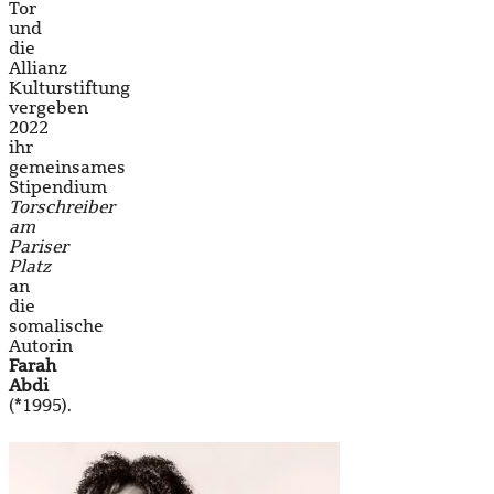
Tor
und
die
Allianz
Kulturstiftung
vergeben
2022
ihr
gemeinsames
Stipendium
Torschreiber
am
Pariser
Platz
an
die
somalische
Autorin
Farah
Abdi
(*1995).