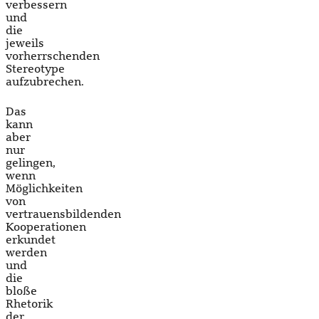
verbessern
und
die
jeweils
vorherrschenden
Stereotype
aufzubrechen.
Das
kann
aber
nur
gelingen,
wenn
Möglichkeiten
von
vertrauensbildenden
Kooperationen
erkundet
werden
und
die
bloße
Rhetorik
der