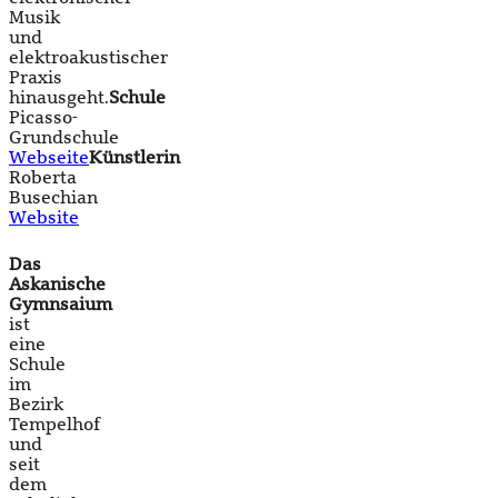
Musik
und
elektroakustischer
Praxis
hinausgeht.
Schule
Picasso-
Grundschule
Webseite
Künstlerin
Roberta
Busechian
Website
Das
Askanische
Gymnsaium
ist
eine
Schule
im
Bezirk
Tempelhof
und
seit
dem