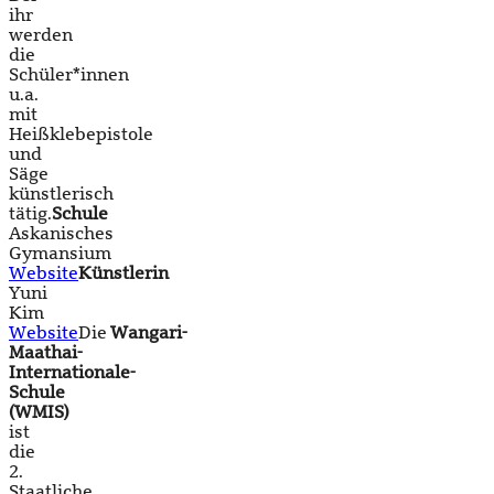
ihr
werden
die
Schüler*innen
u.a.
mit
Heißklebepistole
und
Säge
künstlerisch
tätig.
Schule
Askanisches
Gymansium
Website
Künstlerin
Yuni
Kim
Website
Die
Wangari-
Maathai-
Internationale-
Schule
(WMIS)
ist
die
2.
Staatliche