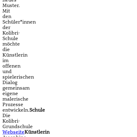
neues
Muster.
Mit
den
Schüler*innen
der
Kolibri-
Schule
möchte
die
Künstlerin
im
offenen
und
spielerischen
Dialog
gemeinsam
eigene
malerische
Prozesse
entwickeln.
Schule
Die
Kolibri-
Grundschule
Webseite
Künstlerin