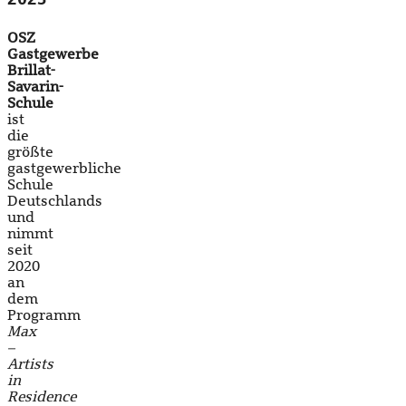
OSZ
Gastgewerbe
Brillat-
Savarin-
Schule
ist
die
größte
gastgewerbliche
Schule
Deutschlands
und
nimmt
seit
2020
an
dem
Programm
Max
–
Artists
in
Residence