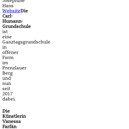
Josephine
Hans
Website
Die
Carl-
Humann-
Grundschule
ist
eine
Ganztagsgrundschule
in
offener
Form
im
Prenzlauer
Berg
und
nun
seit
2017
dabei.
Die
Künstlerin
Vanessa
Farfán