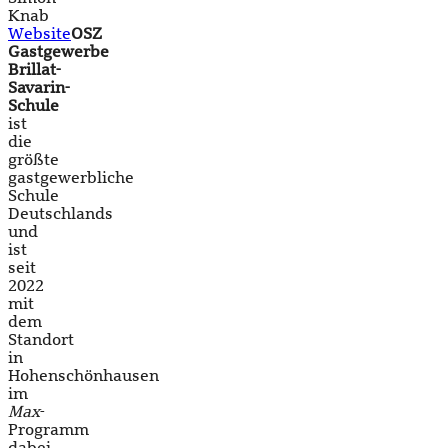
Knab
Website
OSZ
Gastgewerbe
Brillat-
Savarin-
Schule
ist
die
größte
gastgewerbliche
Schule
Deutschlands
und
ist
seit
2022
mit
dem
Standort
in
Hohenschönhausen
im
Max
-
Programm