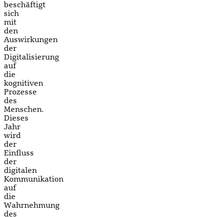
beschäftigt
sich
mit
den
Auswirkungen
der
Digitalisierung
auf
die
kognitiven
Prozesse
des
Menschen.
Dieses
Jahr
wird
der
Einfluss
der
digitalen
Kommunikation
auf
die
Wahrnehmung
des