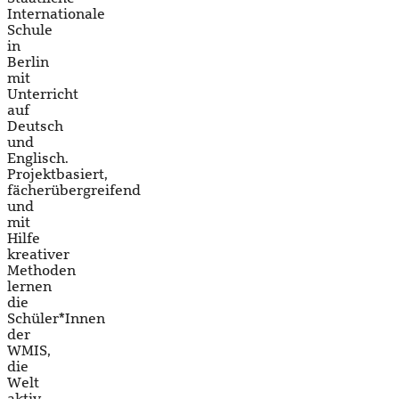
Internationale
Schule
in
Berlin
mit
Unterricht
auf
Deutsch
und
Englisch.
Projektbasiert,
fächerübergreifend
und
mit
Hilfe
kreativer
Methoden
lernen
die
Schüler*Innen
der
WMIS,
die
Welt