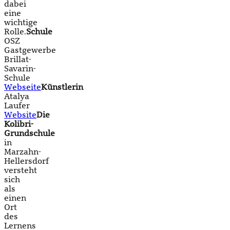
dabei
eine
wichtige
Rolle.
Schule
OSZ
Gastgewerbe
Brillat-
Savarin-
Schule
Webseite
Künstlerin
Atalya
Laufer
Website
Die
Kolibri-
Grundschule
in
Marzahn-
Hellersdorf
versteht
sich
als
einen
Ort
des
Lernens