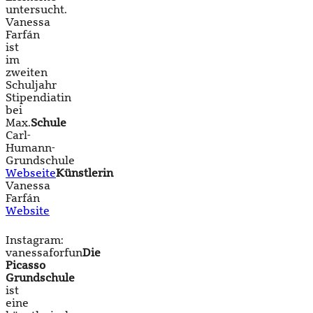
untersucht.
Vanessa
Farfán
ist
im
zweiten
Schuljahr
Stipendiatin
bei
Max.
Schule
Carl-
Humann-
Grundschule
Webseite
Künstlerin
Vanessa
Farfán
Website
Instagram:
vanessaforfun
Die
Picasso
Grundschule
ist
eine