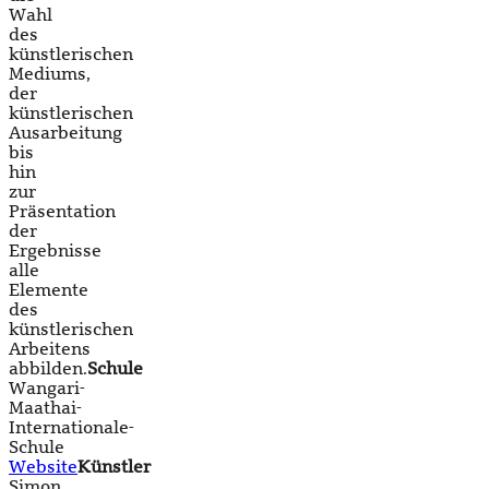
Wahl
des
künstlerischen
Mediums,
der
künstlerischen
Ausarbeitung
bis
hin
zur
Präsentation
der
Ergebnisse
alle
Elemente
des
künstlerischen
Arbeitens
abbilden.
Schule
Wangari-
Maathai-
Internationale-
Schule
Website
Künstler
Simon