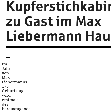
Kupferstichkabi
zu Gast im Max
Liebermann Hau
Im
Jahr
von
Max
Liebermanns
175.
Geburtstag
wird
erstmals
der
herausragende