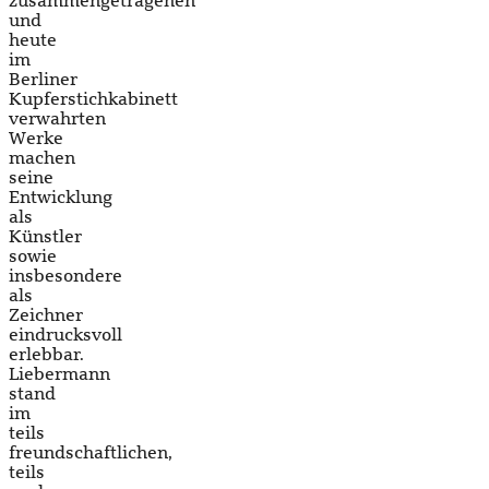
zusammengetragenen
und
heute
im
Berliner
Kupferstichkabinett
verwahrten
Werke
machen
seine
Entwicklung
als
Künstler
sowie
insbesondere
als
Zeichner
eindrucksvoll
erlebbar.
Liebermann
stand
im
teils
freundschaftlichen,
teils