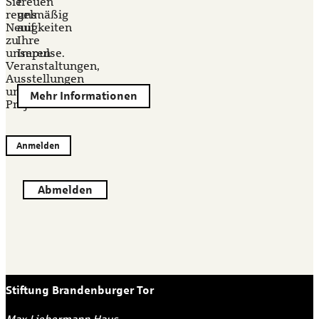
Sie
freuen
regelmäßig
uns
Neuigkeiten
auf
zu
Ihre
unseren
Impulse.
Veranstaltungen,
Ausstellungen
und
Mehr Informationen
Projekten.
Anmelden
Abmelden
Stiftung Brandenburger Tor