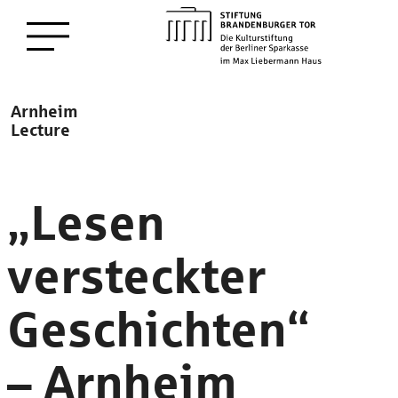
zum
Menü öffnen
Hauptinhalt
Description
Arnheim
Lecture
„Lesen
versteckter
Geschichten“
– Arnheim