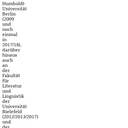
Humboldt-
Universität
Berlin
(2009
und
noch
einmal
in
2017/18),
darüber
hinaus
auch
an
der
Fakultät
für
Literatur
und
Linguistik
der
Universität
Bielefeld
(2012/2013/2017)
und
der