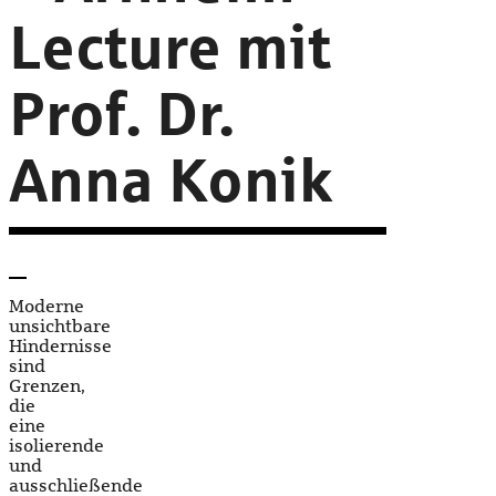
Lecture mit
Prof. Dr.
Anna Konik
Moderne
unsichtbare
Hindernisse
sind
Grenzen,
die
eine
isolierende
und
ausschließende