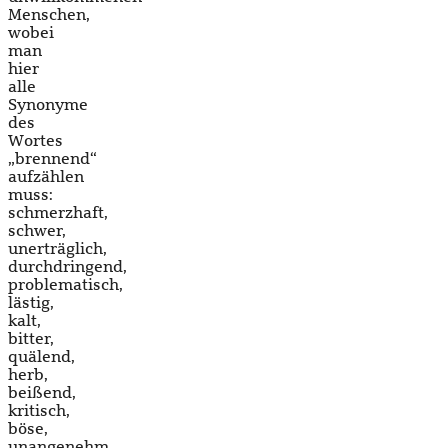
Menschen,
wobei
man
hier
alle
Synonyme
des
Wortes
„brennend“
aufzählen
muss:
schmerzhaft,
schwer,
unerträglich,
durchdringend,
problematisch,
lästig,
kalt,
bitter,
quälend,
herb,
beißend,
kritisch,
böse,
unangenehm…