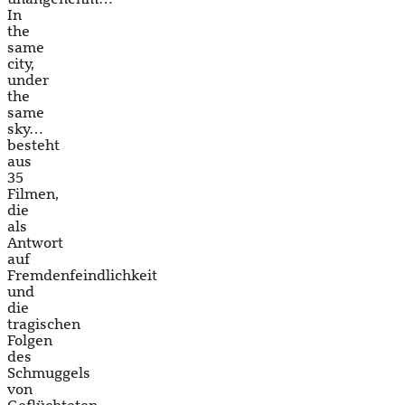
In
the
same
city,
under
the
same
sky…
besteht
aus
35
Filmen,
die
als
Antwort
auf
Fremdenfeindlichkeit
und
die
tragischen
Folgen
des
Schmuggels
von