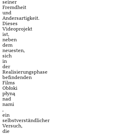
seiner
Fremdheit
und
Andersartigkeit.
Dieses
Videoprojekt
ist,
neben
dem
neuesten,
sich
in
der
Realisierungsphase
befindenden
Films
Obłoki
płyną
nad
nami
,
ein
selbstverständlicher
Versuch,
die