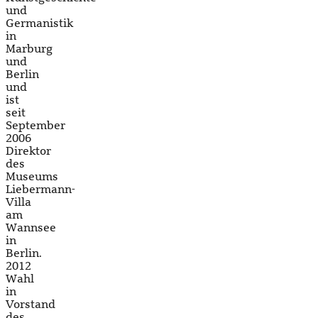
und
Germanistik
in
Marburg
und
Berlin
und
ist
seit
September
2006
Direktor
des
Museums
Liebermann-
Villa
am
Wannsee
in
Berlin.
2012
Wahl
in
Vorstand
des