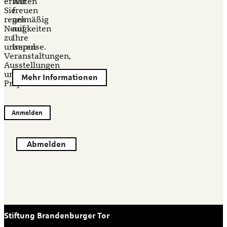
erhalten
Wir
Sie
freuen
regelmäßig
uns
Neuigkeiten
auf
zu
Ihre
unseren
Impulse.
Veranstaltungen,
Ausstellungen
und
Mehr Informationen
Projekten.
Anmelden
Abmelden
Stiftung Brandenburger Tor