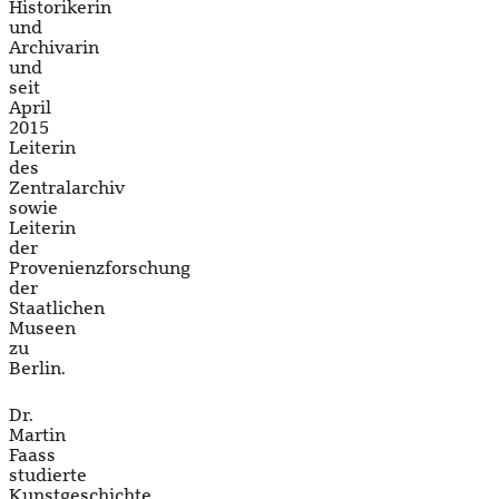
Historikerin
und
Archivarin
und
seit
April
2015
Leiterin
des
Zentralarchiv
sowie
Leiterin
der
Provenienzforschung
der
Staatlichen
Museen
zu
Berlin.
Dr.
Martin
Faass
studierte
Kunstgeschichte