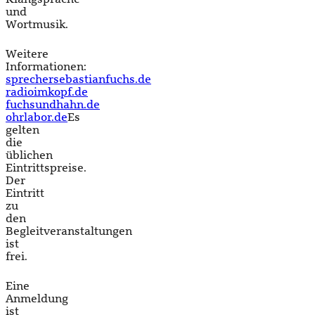
und
Wortmusik.
Weitere
Informationen:
sprechersebastianfuchs.de
radioimkopf.de
fuchsundhahn.de
ohrlabor.de
Es
gelten
die
üblichen
Eintrittspreise.
Der
Eintritt
zu
den
Begleitveranstaltungen
ist
frei.
Eine
Anmeldung
ist