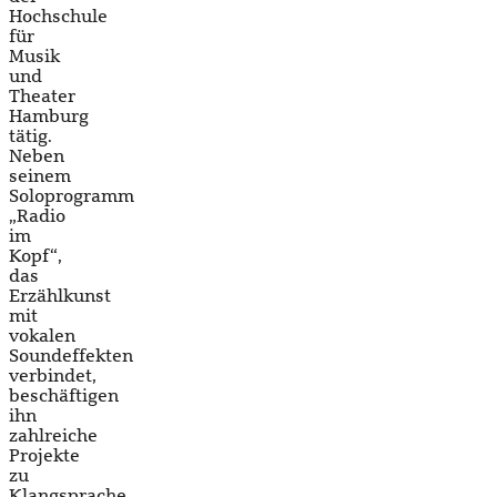
Hochschule
für
Musik
und
Theater
Hamburg
tätig.
Neben
seinem
Soloprogramm
„Radio
im
Kopf“,
das
Erzählkunst
mit
vokalen
Soundeffekten
verbindet,
beschäftigen
ihn
zahlreiche
Projekte
zu
Klangsprache