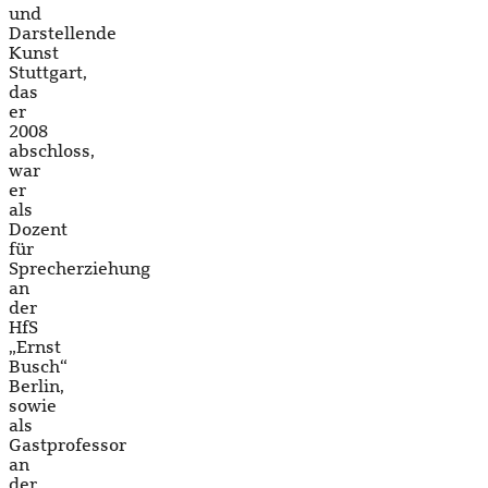
und
Darstellende
Kunst
Stuttgart,
das
er
2008
abschloss,
war
er
als
Dozent
für
Sprecherziehung
an
der
HfS
„Ernst
Busch“
Berlin,
sowie
als
Gastprofessor
an
der