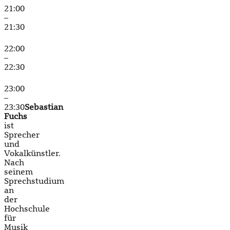
21:00
–
21:30
22:00
–
22:30
23:00
–
23:30
Sebastian
Fuchs
ist
Sprecher
und
Vokalkünstler.
Nach
seinem
Sprechstudium
an
der
Hochschule
für
Musik