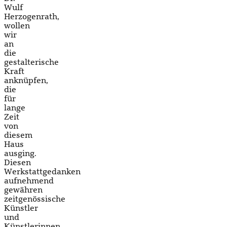
Wulf
Herzogenrath,
wollen
wir
an
die
gestalterische
Kraft
anknüpfen,
die
für
lange
Zeit
von
diesem
Haus
ausging.
Diesen
Werkstattgedanken
aufnehmend
gewähren
zeitgenössische
Künstler
und
Künstlerinnen