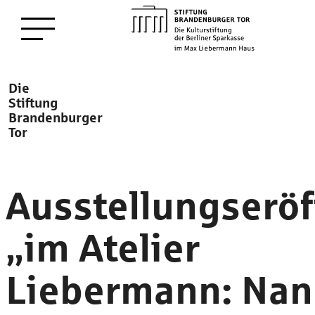
zum
Menü öffnen
Hauptinhalt
Description
Die
Stiftung
Brandenburger
Tor
Ausstellungserö
„im Atelier
Liebermann: Na