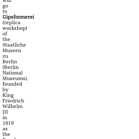
will
go
to
Gipsformerei
(replica
workshop)
of
the
Staatliche
Museen
zu
Berlin
(Berlin
National
Museums),
founded
by
King
Friedrich
Wilhelm
III
in
1819
as
the