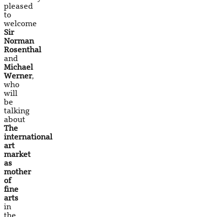
pleased
to
welcome
Sir
Norman
Rosenthal
and
Michael
Werner
,
who
will
be
talking
about
The
international
art
market
as
mother
of
fine
arts
in
the