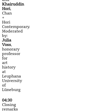
Khairuddin
Hori
,
Chan
+
Hori
Contemporary.
Moderated
by:
Julia
Voss
,
honorary
professor
for
art
history
at
Leuphana
University
of
Lüneburg
04:30
Closing
remarks