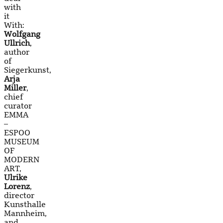
with
it
With:
Wolfgang
Ullrich
,
author
of
Siegerkunst,
Arja
Miller
,
chief
curator
EMMA
–
ESPOO
MUSEUM
OF
MODERN
ART,
Ulrike
Lorenz
,
director
Kunsthalle
Mannheim,
and