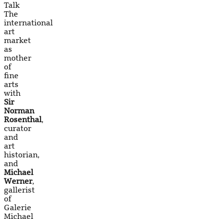
Talk
The
international
art
market
as
mother
of
fine
arts
with
Sir
Norman
Rosenthal
,
curator
and
art
historian,
and
Michael
Werner
,
gallerist
of
Galerie
Michael