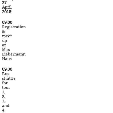
27
April
2018
09:00
Registration
&
meet
up
at
Max
Liebermann
Haus
09:30
Bus
shuttle
for
tour
1,
2,
3,
and
4