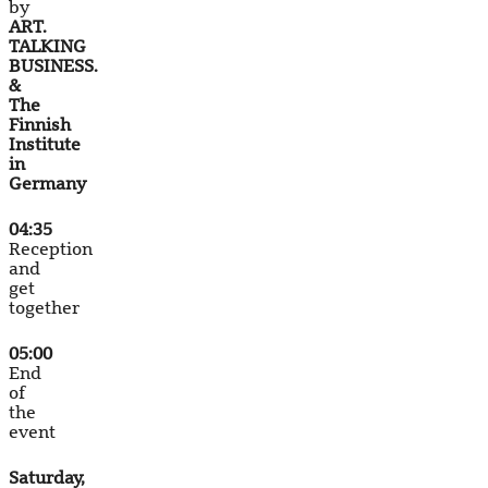
by
ART.
TALKING
BUSINESS.
&
The
Finnish
Institute
in
Germany
04:35
Reception
and
get
together
05:00
End
of
the
event
Saturday,