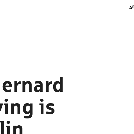
Bernard
ing is
lin