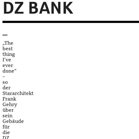
DZ BANK
„The
best
thing
I’ve
ever
done“
–
so
der
Stararchitekt
Frank
Gehry
über
sein
Gebäude
für
die
DZ