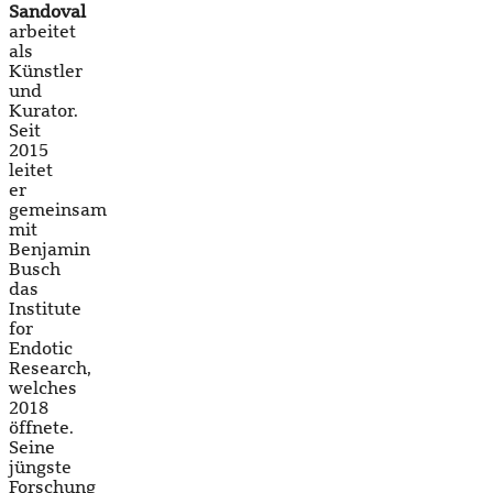
Sandoval
arbeitet
als
Künstler
und
Kurator.
Seit
2015
leitet
er
gemeinsam
mit
Benjamin
Busch
das
Institute
for
Endotic
Research,
welches
2018
öffnete.
Seine
jüngste
Forschung