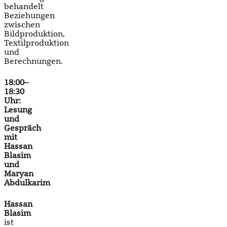
behandelt
Beziehungen
zwischen
Bildproduktion,
Textilproduktion
und
Berechnungen.
18:00–
18:30
Uhr:
Lesung
und
Gespräch
mit
Hassan
Blasim
und
Maryan
Abdulkarim
Hassan
Blasim
ist