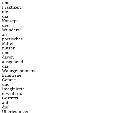
und
Praktiken,
die
das
Konzept
des
Wunders
als
poetisches
Mittel
nutzen
und
davon
ausgehend
das
Wahrgenommene,
Erfahrene,
Getane
und
Imaginierte
erweitern.
Gestützt
auf
die
Überlegungen