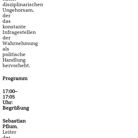
disziplinarischen
Ungehorsam,
der
das
konstante
Infragestellen
der
Wahrnehmung
als
politische
Handlung
hervorhebt.
Programm
17:00–
17:05
Uhr:
Begrüßung
Sebastian
Pflum
,
Leiter
des