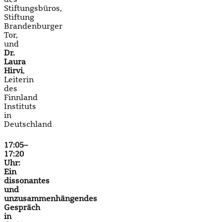
Stiftungsbüros,
Stiftung
Brandenburger
Tor,
und
Dr.
Laura
Hirvi
,
Leiterin
des
Finnland
Instituts
in
Deutschland
17:05–
17:20
Uhr:
Ein
dissonantes
und
unzusammenhängendes
Gespräch
in