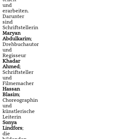
und
erarbeiten.
Darunter
sind
Schriftstellerin
Maryan
Abdulkarim
;
Drehbuchautor
und
Regisseur
Khadar
Ahmed
;
Schriftsteller
und
Filmemacher
Hassan
Blasim
;
Choreographin
und
künstlerische
Leiterin
Sonya
Lindfors
;
die