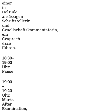
einer
in
Helsinki
ansässigen
Schriftstellerin
und
Gesellschaftskommentatorin,
ein
Gespräch
dazu
führen.
18:30–
19:00
Uhr:
Pause
19:00
–
19:20
Uhr:
Marks
After
Examination
,