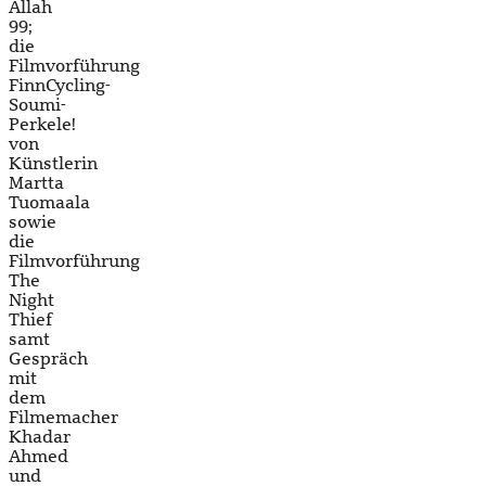
Allah
99;
die
Filmvorführung
FinnCycling-
Soumi-
Perkele!
von
Künstlerin
Martta
Tuomaala
sowie
die
Filmvorführung
The
Night
Thief
samt
Gespräch
mit
dem
Filmemacher
Khadar
Ahmed
und