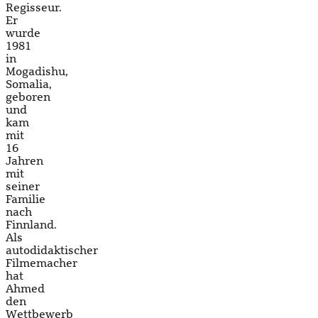
Regisseur.
Er
wurde
1981
in
Mogadishu,
Somalia,
geboren
und
kam
mit
16
Jahren
mit
seiner
Familie
nach
Finnland.
Als
autodidaktischer
Filmemacher
hat
Ahmed
den
Wettbewerb