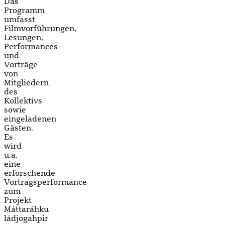
Das
Programm
umfasst
Filmvorführungen,
Lesungen,
Performances
und
Vorträge
von
Mitgliedern
des
Kollektivs
sowie
eingeladenen
Gästen.
Es
wird
u.a.
eine
erforschende
Vortragsperformance
zum
Projekt
Máttaráhku
ládjogahpir