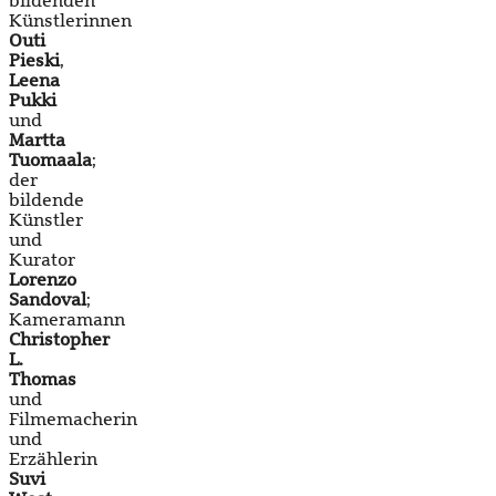
bildenden
Künstlerinnen
Outi
Pieski
,
Leena
Pukki
und
Martta
Tuomaala
;
der
bildende
Künstler
und
Kurator
Lorenzo
Sandoval
;
Kameramann
Christopher
L.
Thomas
und
Filmemacherin
und
Erzählerin
Suvi