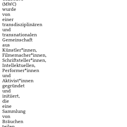
(MWC)
wurde
von
einer
transdisziplinären
und
transnationalen
Gemeinschaft
aus
Künstler*innen,
Filmemacher*innen,
Schriftsteller*innen,
Intellektuellen,
Performer*innen
und
Aktivist*innen
gegründet
und
initiiert,
die
eine
Sammlung
von
Bräuchen
teilen