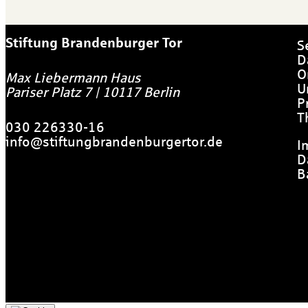
Stiftung Brandenburger Tor
S
D
O
Max Liebermann Haus
U
Pariser Platz 7
|
10117
Berlin
P
T
030 226330-16
info@stiftungbrandenburgertor.de
I
D
B