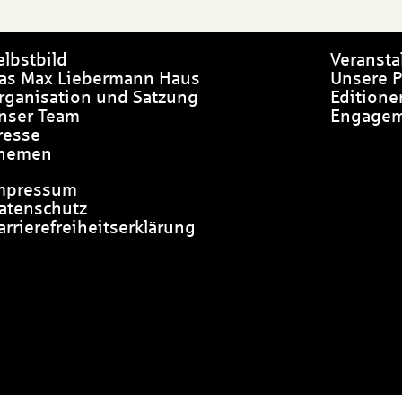
elbstbild
Veransta
as Max Liebermann Haus
Unsere P
rganisation und Satzung
Editione
nser Team
Engage
resse
hemen
mpressum
atenschutz
arrierefreiheitserklärung